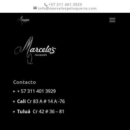
+57 311 401 3929
info@marcelospeluqueria.com
Contacto
+ 57 311 401 3929
Cali
Cr 83 A # 14 A -76
Tuluá
Cr 42 # 36 – 81