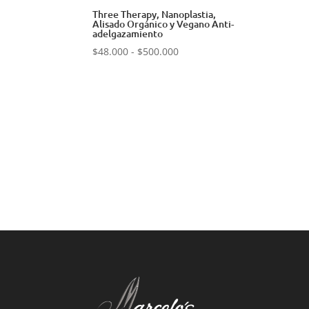
Three Therapy, Nanoplastia,
Alisado Orgánico y Vegano Anti-
adelgazamiento
Rango
$
48.000
-
$
500.000
de
precios:
desde
$48.000
hasta
$500.000