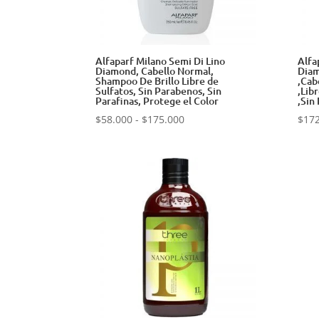
Alfaparf Milano Semi Di Lino
Alfa
Diamond, Cabello Normal,
Diam
Shampoo De Brillo Libre de
,Cab
Sulfatos, Sin Parabenos, Sin
,Lib
Parafinas, Protege el Color
,Sin
Rango
$
58.000
-
$
175.000
$
17
de
precios:
desde
$58.000
hasta
$175.000