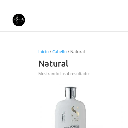
+57 311 401 3929
info@marcelospeluqu
Inicio
/
Cabello
/ Natural
Natural
Mostrando los 4 resultados