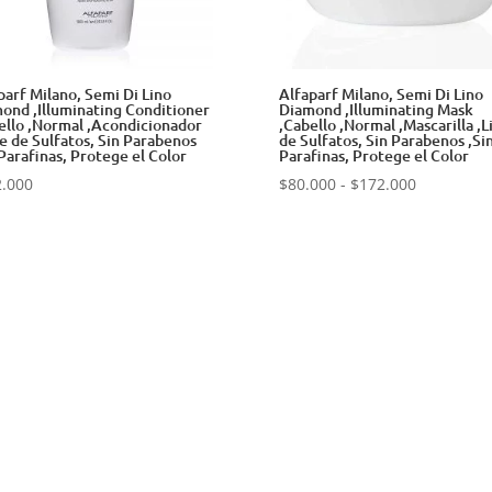
parf Milano, Semi Di Lino
Alfaparf Milano, Semi Di Lino
ond ,Illuminating Conditioner
Diamond ,Illuminating Mask
ello ,Normal ,Acondicionador
,Cabello ,Normal ,Mascarilla ,L
re de Sulfatos, Sin Parabenos
de Sulfatos, Sin Parabenos ,Si
 Parafinas, Protege el Color
Parafinas, Protege el Color
Rango
2.000
$
80.000
-
$
172.000
de
precios:
desde
$80.000
hasta
$172.000