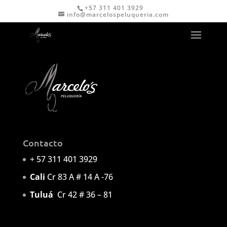
+57 311 401 3929
info@marcelospeluqueria.com
Contacto
+ 57 311 401 3929
Cali
Cr 83 A # 14 A -76
Tuluá
Cr 42 # 36 – 81