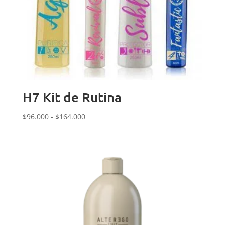
H7 Kit de Rutina
Rango
$
96.000
-
$
164.000
de
precios:
desde
$96.000
hasta
$164.000