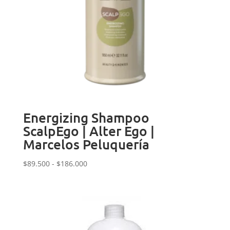
Energizing Shampoo
ScalpEgo | Alter Ego |
Marcelos Peluquería
Rango
$
89.500
-
$
186.000
de
precios:
desde
$89.500
hasta