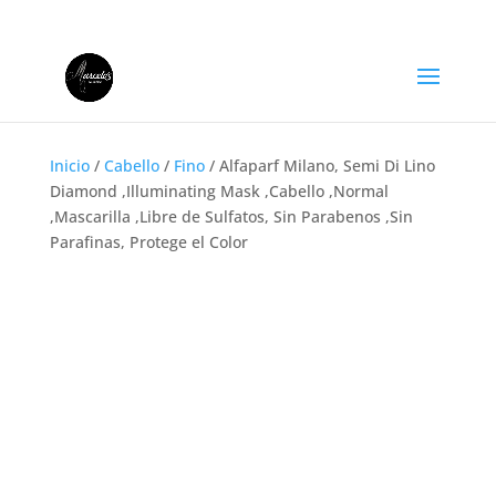
+57 311 401 3929
info@marcelospeluqueria.com
Inicio
/
Cabello
/
Fino
/ Alfaparf Milano, Semi Di Lino
Diamond ,Illuminating Mask ,Cabello ,Normal
,Mascarilla ,Libre de Sulfatos, Sin Parabenos ,Sin
Parafinas, Protege el Color