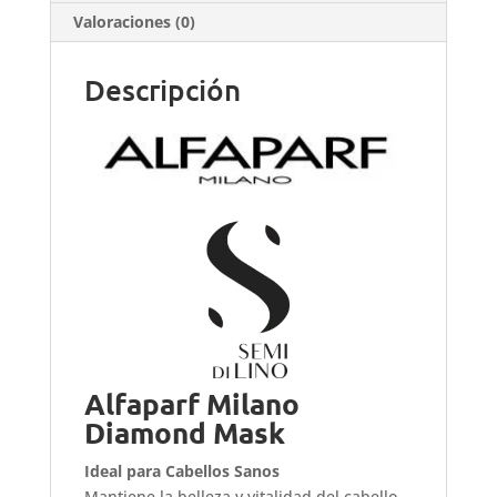
de
Valoraciones (0)
Sulfatos,
Sin
Descripción
Parabenos
,Sin
Parafinas,
Protege
el
Color
cantidad
Alfaparf Milano
Diamond Mask
Ideal para Cabellos Sanos
Mantiene la belleza y vitalidad del cabello