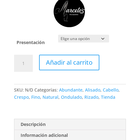
precios:
desde
$80.000
hasta
$172.000
Presentación
Alfaparf
Añadir al carrito
Milano,
Semi
Di
Lino
SKU:
N/D
Categorías:
Abundante
,
Alisado
,
Cabello
,
Diamond
Crespo
,
Fino
,
Natural
,
Ondulado
,
Rizado
,
Tienda
,Illuminating
Mask
,Cabello
,Normal
Descripción
,Mascarilla
Información adicional
,Libre