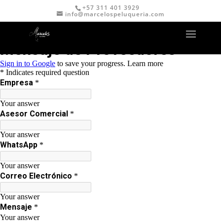
+57 311 401 3929
info@marcelospeluqueria.com