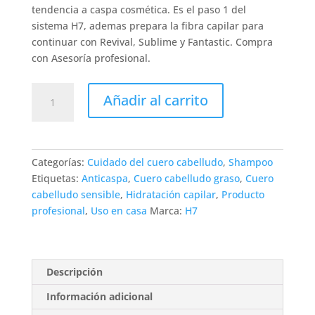
tendencia a caspa cosmética. Es el paso 1 del
sistema H7, ademas prepara la fibra capilar para
continuar con Revival, Sublime y Fantastic. Compra
con Asesoría profesional.
H7
Añadir al carrito
Aqua
Shampoo
Purificador
|
Categorías:
Cuidado del cuero cabelludo
,
Shampoo
H7
Etiquetas:
Anticaspa
,
Cuero cabelludo graso
,
Cuero
|
cabelludo sensible
,
Hidratación capilar
,
Producto
Marcelos
profesional
,
Uso en casa
Marca:
H7
Peluquería
cantidad
Descripción
Información adicional