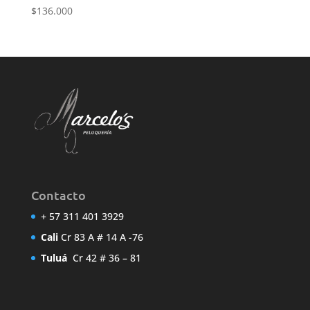
$
136.000
Contacto
+ 57 311 401 3929
Cali
Cr 83 A # 14 A -76
Tuluá
Cr 42 # 36 – 81