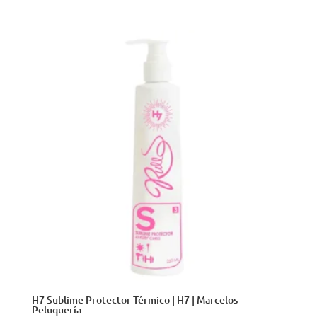
de
precios:
desde
$96.000
hasta
$164.000
H7 Sublime Protector Térmico | H7 | Marcelos
Peluquería