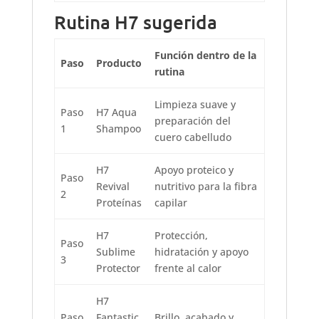
Rutina H7 sugerida
Función dentro de la
Paso
Producto
rutina
Limpieza suave y
Paso
H7 Aqua
preparación del
1
Shampoo
cuero cabelludo
H7
Apoyo proteico y
Paso
Revival
nutritivo para la fibra
2
Proteínas
capilar
H7
Protección,
Paso
Sublime
hidratación y apoyo
3
Protector
frente al calor
H7
Paso
Fantastic
Brillo, acabado y