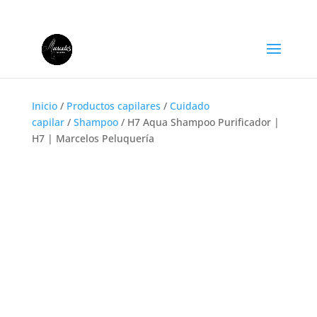
+57 311 401 3929
info@marcelospeluqueria.com
Inicio
/
Productos capilares
/
Cuidado
capilar
/
Shampoo
/ H7 Aqua Shampoo Purificador |
H7 | Marcelos Peluquería